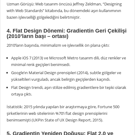
Uzman Görüşü: Web tasarım öncüsü Jeffrey Zeldman, “Designing
with Web Standards” kitabında, bu dönemdeki aşırı kullanımının
bazen işlevselliği gölgelediğini belirtmiştir.
4. Flat Design Dönemi: Gradientin Geri Çekilişi
(2010’ların başı – ortası)
2010’ların başında, minimalizm ve işlevsellik ön plana çıktı:
Apple iOS 7 (2013) ve Microsoft Metro tasarım dili, düz renkler ve
minimal renk geçişleri benimsedi.
Google’ın Material Design prensipleri (2014), subtle gölgeler ve
yükseltileri vurguladı, ancak belirgin geçişlerden kaçındı.
Flat Design trendi, aşırı stilize edilmiş gradientlere bir tepki olarak
ortaya çıktı.
İstatistik: 2015 yılında yapılan bir araştırmaya göre, Fortune 500
şirketlerinin web sitelerinin %70’i flat design prensiplerini
benimsemişti (UXPin State of UX Design Report, 2015).
5. Gradientin Yeniden Doğuşu: Flat 2.0 ve