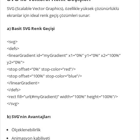
SVG (Scalable Vector Graphics), özellikle yüksek çözünürlüklü
ekranlar için ideal renk geçiş çözümleri sunar:
a) Basit SVG Renk Geçişi
<svg>
<defs>
<linearGradient id=”myGradient” x1=”0%” y1=”0%” x2=”100%”
y2=”0%”>
<stop offset=”0%” stop-color=”red”/>
<stop offset=”100%” stop-color=”blue”/>
</linearGradient>
</defs>
<rect fill=”url(#myGradient)” width=”100%” height=”100%”/>
</svg>
b) SVG’nin Avantajları
Ölçeklenebilirlik
Animasyon kabiliyeti