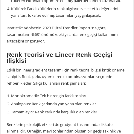
tüketen ekranlara optimize edilmiş palettleri önem kazanacak.
Kültürel: Farklı kültürlerin renk algılarını ve estetik değerlerini
yansıtan, lokalize edilmiş tasarımları yaygınlaşacak.
İstatistik: Adobe’nin 2023 Dijital Trendler Raporu’na göre,
tasarımcıların %68’i önümüzdeki yıllarda renk geçişi kullanımının
artacağını öngörüyor.
Renk Teorisi ve Lineer Renk Geçişi
İlişkisi
Etkili bir lineer gradient tasarımı için renk teorisi bilgisi kritik öneme
sahiptir. Renk çarkı, uyumlu renk kombinasyonları seçmede
rehberlik eder. Sıkça kullanılan renk şemaları:
Monokromatik: Tek bir rengin farklı tonları
Analogous: Renk çarkında yan yana olan renkler
Tamamlayıcı: Renk çarkında karşılıklı olan renkler
Renklerin psikolojik etkileri de gradyent tasarımında dikkate
alınmalıdır. Örneğin, mavi tonlarından oluşan bir geçiş sakinlik ve