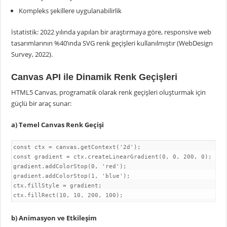
Kompleks şekillere uygulanabilirlik
İstatistik: 2022 yılında yapılan bir araştırmaya göre, responsive web
tasarımlarının %40’ında SVG renk geçişleri kullanılmıştır (WebDesign
Survey, 2022).
Canvas API ile Dinamik Renk Geçişleri
HTML5 Canvas, programatik olarak renk geçişleri oluşturmak için
güçlü bir araç sunar:
a) Temel Canvas Renk Geçişi
const ctx = canvas.getContext('2d');
const gradient = ctx.createLinearGradient(0, 0, 200, 0);
gradient.addColorStop(0, 'red');
gradient.addColorStop(1, 'blue');
ctx.fillStyle = gradient;
ctx.fillRect(10, 10, 200, 100);
b) Animasyon ve Etkileşim