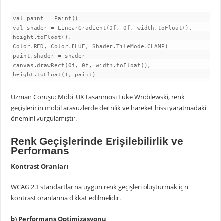
val paint = Paint()
val shader = LinearGradient(0f, 0f, width.toFloat(),
height.toFloat(),
Color.RED, Color.BLUE, Shader.TileMode.CLAMP)
paint.shader = shader
canvas.drawRect(0f, 0f, width.toFloat(),
height.toFloat(), paint)
Uzman Görüşü: Mobil UX tasarımcısı Luke Wroblewski, renk
geçişlerinin mobil arayüzlerde derinlik ve hareket hissi yaratmadaki
önemini vurgulamıştır.
Renk Geçişlerinde Erişilebilirlik ve
Performans
Kontrast Oranları
WCAG 2.1 standartlarına uygun renk geçişleri oluşturmak için
kontrast oranlarına dikkat edilmelidir.
b) Performans Optimizasyonu