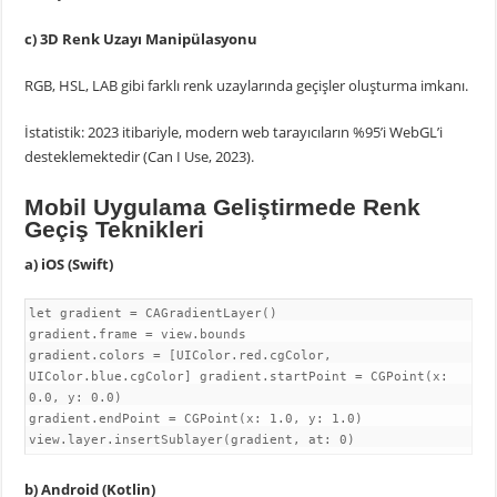
c) 3D Renk Uzayı Manipülasyonu
RGB, HSL, LAB gibi farklı renk uzaylarında geçişler oluşturma imkanı.
İstatistik: 2023 itibariyle, modern web tarayıcıların %95’i WebGL’i
desteklemektedir (Can I Use, 2023).
Mobil Uygulama Geliştirmede Renk
Geçiş Teknikleri
a) iOS (Swift)
let gradient = CAGradientLayer()
gradient.frame = view.bounds
gradient.colors = [UIColor.red.cgColor,
UIColor.blue.cgColor] gradient.startPoint = CGPoint(x:
0.0, y: 0.0)
gradient.endPoint = CGPoint(x: 1.0, y: 1.0)
view.layer.insertSublayer(gradient, at: 0)
b) Android (Kotlin)