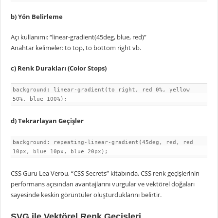
b) Yön Belirleme
Açı kullanımı: “linear-gradient(45deg, blue, red)”
Anahtar kelimeler: to top, to bottom right vb.
c) Renk Durakları (Color Stops)
background: linear-gradient(to right, red 0%, yellow
50%, blue 100%);
d) Tekrarlayan Geçişler
background: repeating-linear-gradient(45deg, red, red
10px, blue 10px, blue 20px);
CSS Guru Lea Verou, “CSS Secrets” kitabında, CSS renk geçişlerinin
performans açısından avantajlarını vurgular ve vektörel doğaları
sayesinde keskin görüntüler oluşturduklarını belirtir.
SVG ile Vektörel Renk Geçişleri